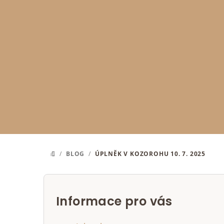
Přejít
na
obsah
/
BLOG
/
ÚPLNĚK V KOZOROHU 10. 7. 2025
DOMŮ
P
o
Informace pro vás
s