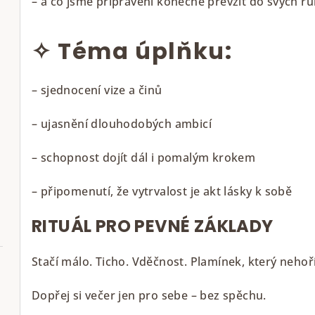
– a co jsme připraveni konečně převzít do svých r
✧ Téma úplňku:
– sjednocení vize a činů
– ujasnění dlouhodobých ambicí
– schopnost dojít dál i pomalým krokem
– připomenutí, že vytrvalost je akt lásky k sobě
RITUÁL PRO PEVNÉ ZÁKLADY
Stačí málo. Ticho. Vděčnost. Plamínek, který nehoří 
Dopřej si večer jen pro sebe – bez spěchu.