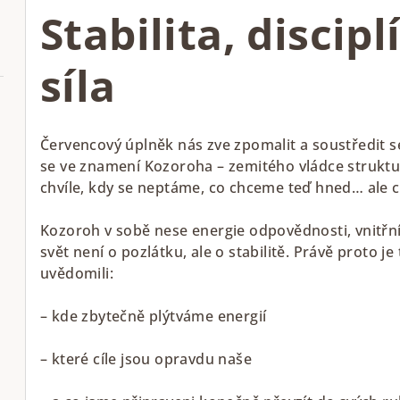
Stabilita, discipl
síla
Červencový úplněk nás zve zpomalit a soustředit 
se ve znamení Kozoroha – zemitého vládce struktury
chvíle, kdy se neptáme, co chceme teď hned… ale c
Kozoroh v sobě nese energie odpovědnosti, vnitřn
svět není o pozlátku, ale o stabilitě. Právě proto j
uvědomili:
– kde zbytečně plýtváme energií
– které cíle jsou opravdu naše