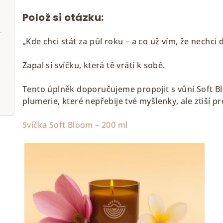
Polož si otázku:
„Kde chci stát za půl roku – a co už vím, že nechci 
Zapal si svíčku, která tě vrátí k sobě.
Tento úplněk doporučujeme propojit s vůní Soft Bl
plumerie, které nepřebije tvé myšlenky, ale ztiší pr
Svíčka Soft Bloom – 200 ml