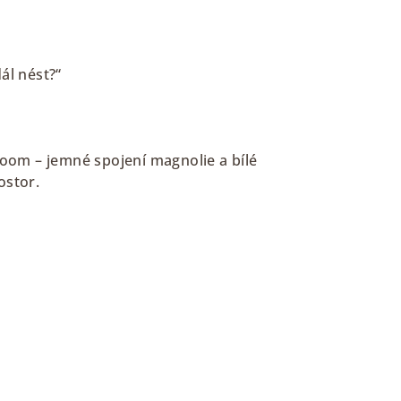
dál nést?“
oom – jemné spojení magnolie a bílé
ostor.