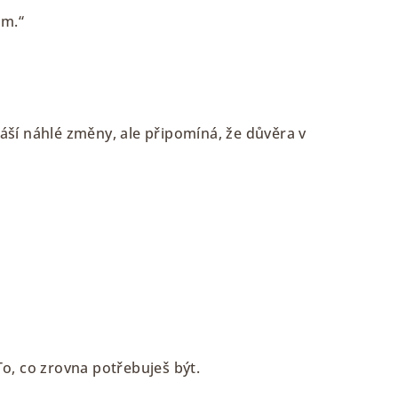
em.“
áší náhlé změny, ale připomíná, že důvěra v
 To, co zrovna potřebuješ být.