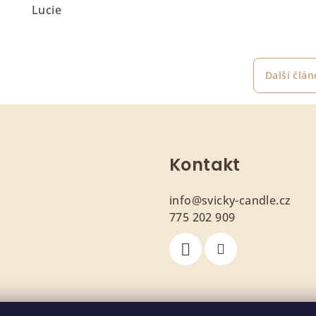
Lucie
Další člán
Kontakt
info
@
svicky-candle.cz
775 202 909