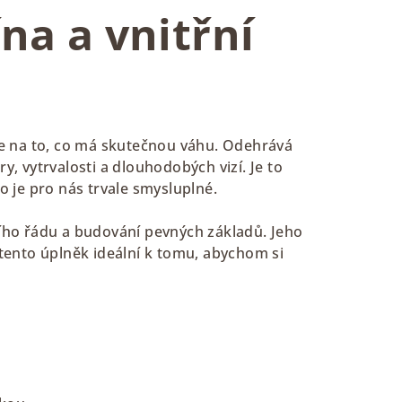
ína a vnitřní
se na to, co má skutečnou váhu. Odehrává
, vytrvalosti a dlouhodobých vizí. Je to
o je pro nás trvale smysluplné.
ího řádu a budování pevných základů. Jeho
e tento úplněk ideální k tomu, abychom si