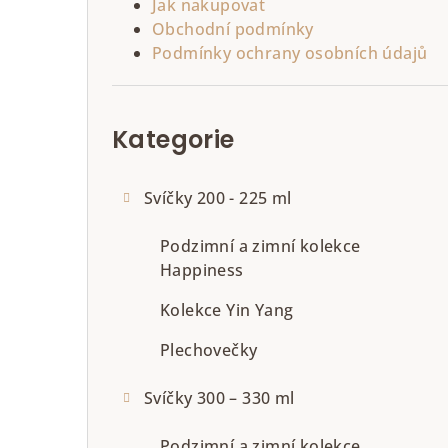
Jak nakupovat
t
Obchodní podmínky
Podmínky ochrany osobních údajů
r
a
Přeskočit
kategorie
n
Kategorie
n
Svíčky 200 - 225 ml
í
Podzimní a zimní kolekce
p
Happiness
a
Kolekce Yin Yang
n
Plechovečky
e
Svíčky 300 – 330 ml
l
Podzimní a zimní kolekce