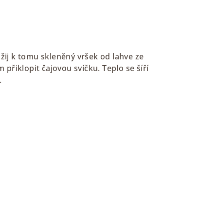
žij k tomu skleněný vršek od lahve ze
m přiklopit čajovou svíčku
. Teplo se šíří
.