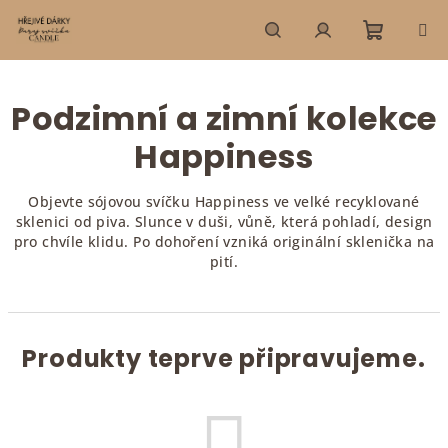
Přejít
na
obsah
Nákupn
Hledat
Přihlášení
Podzimní a zimní kolekce
košík
Happiness
Objevte sójovou svíčku Happiness ve velké recyklované
sklenici od piva. Slunce v duši, vůně, která pohladí, design
pro chvíle klidu. Po dohoření vzniká originální sklenička na
pití.
Produkty teprve připravujeme.