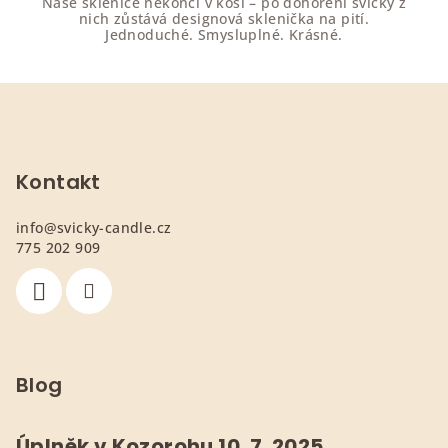
Naše sklenice nekončí v koši – po dohoření svíčky z
nich zůstává designová sklenička na pití.
Jednoduché. Smysluplné. Krásné.
Z
á
p
a
Kontakt
t
info
@
svicky-candle.cz
í
775 202 909
Blog
Úplněk v Kozorohu 10. 7. 2025