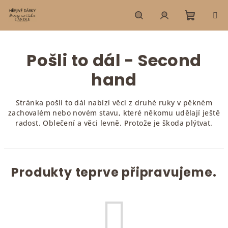
Přejít
na
obsah
Nákupn
Hledat
Přihlášení
Pošli to dál - Second
košík
hand
Stránka pošli to dál nabízí věci z druhé ruky v pěkném
zachovalém nebo novém stavu, které někomu udělají ještě
radost. Oblečení a věci levně. Protože je škoda plýtvat.
Produkty teprve připravujeme.