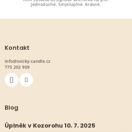
Jednoduché. Smysluplné. Krásné.
Z
á
p
a
Kontakt
t
info
@
svicky-candle.cz
í
775 202 909
Blog
Úplněk v Kozorohu 10. 7. 2025