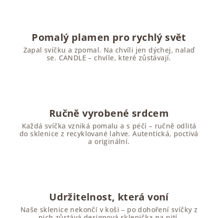
Pomalý plamen pro rychlý svět
Zapal svíčku a zpomal. Na chvíli jen dýchej, nalaď
se. CANDLE – chvíle, které zůstávají.
Ručně vyrobené srdcem
Každá svíčka vzniká pomalu a s péčí – ručně odlitá
do sklenice z recyklované lahve. Autentická, poctivá
a originální.
Udržitelnost, která voní
Naše sklenice nekončí v koši – po dohoření svíčky z
nich zůstává designová sklenička na pití.